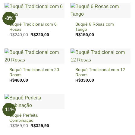
-8%
Buquê Tradicional com 6
Buquê 6 Rosas com
Rosas
Tango
O
O
R$
240,00
R$
220,00
R$
150,00
preço
preço
original
atual
era:
é:
R$240,00.
R$220,00.
Buquê Tradicional com 20
Buquê Tradicional com 12
Rosas
Rosas
R$
480,00
R$
330,00
-11%
Buquê Perfeita
Combinação
O
O
R$
369,90
R$
329,90
preço
preço
original
atual