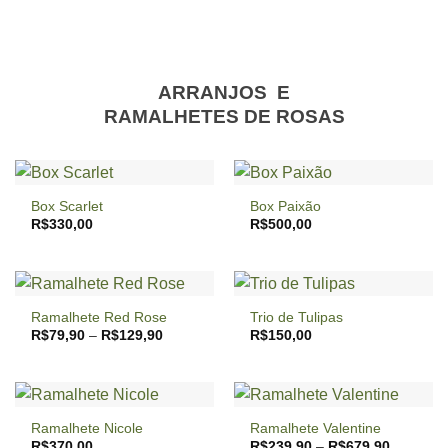
era:
é:
R$369,90.
R$329,90.
ARRANJOS E
RAMALHETES DE ROSAS
Box Scarlet
Box Paixão
R$
330,00
R$
500,00
Ramalhete Red Rose
Trio de Tulipas
Price
R$
79,90
–
R$
129,90
R$
150,00
range:
R$79,90
through
R$129,90
Ramalhete Nicole
Ramalhete Valentine
Price
R$
370,00
R$
239,90
–
R$
679,90