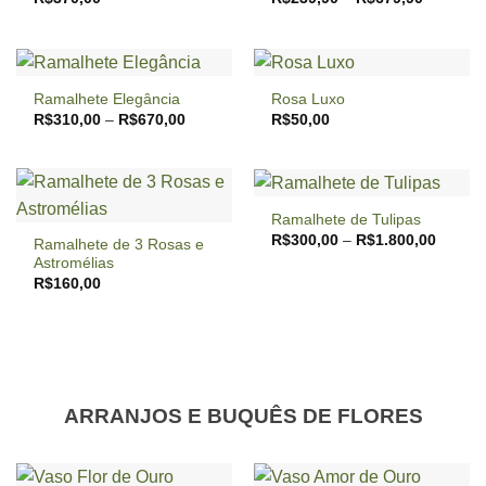
range:
R$239,9
through
R$679,9
Ramalhete Elegância
Rosa Luxo
Price
R$
310,00
–
R$
670,00
R$
50,00
range:
R$310,00
through
R$670,00
Ramalhete de Tulipas
Price
R$
300,00
–
R$
1.800,00
Ramalhete de 3 Rosas e
range:
Astromélias
R$300,
throug
R$
160,00
R$1.80
ARRANJOS E BUQUÊS DE FLORES