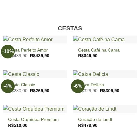
CESTAS
Cesta Perfeito Amor
Cesta Café na Cama
-10%
O
O
R$
489,90
R$
439,90
R$
649,90
preço
preço
original
atual
era:
é:
R$489,90.
R$439,90.
Cesta Classic
Caixa Delícia
-4%
-6%
O
O
O
O
R$
280,00
R$
269,90
R$
329,90
R$
309,90
preço
preço
preço
preço
original
atual
original
atual
era:
é:
era:
é:
R$280,00.
R$269,90.
R$329,90.
R$309,90.
Cesta Orquídea Premium
Coração de Lindt
R$
510,00
R$
479,90