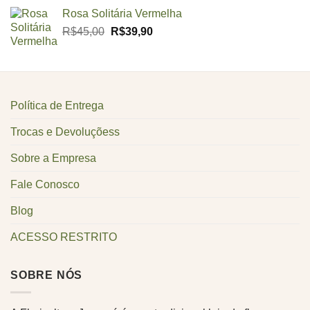
original
atual
Rosa Solitária Vermelha
era:
é:
O
O
R$
45,00
R$
39,90
R$259,90.
R$239,90.
preço
preço
original
atual
era:
é:
R$45,00.
R$39,90.
Política de Entrega
Trocas e Devoluçõess
Sobre a Empresa
Fale Conosco
Blog
ACESSO RESTRITO
SOBRE NÓS