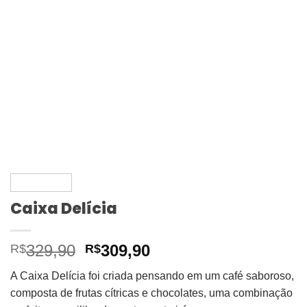
Caixa Delícia
O
O
329,90
309,90
R$
R$
preço
preço
A Caixa Delícia foi criada pensando em um café saboroso,
original
atual
composta de frutas cítricas e chocolates, uma combinação
era:
é: