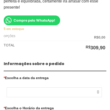
perfeita e equilibrada, certamente irá arrasar com esse
R$329,90.
R$309,90.
presente!
Compre pelo WhatsApp!
5 em estoque
OPÇÕES
R$0,00
TOTAL
R$
309,90
Informações sobre o pedido
*
Escolha a data da entrega
*
Escolha o Horário da entrega