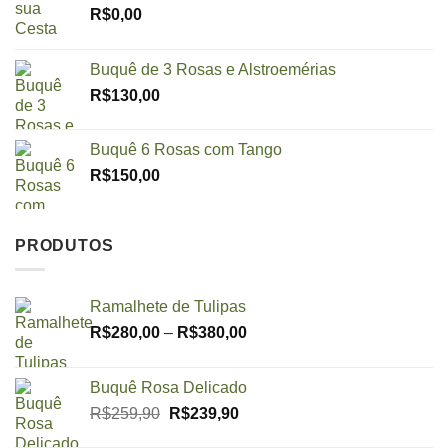
R$
0,00
Buquê de 3 Rosas e Alstroemérias
R$
130,00
Buquê 6 Rosas com Tango
R$
150,00
PRODUTOS
Ramalhete de Tulipas
Price
R$
280,00
–
R$
380,00
range:
R$280,00
Buquê Rosa Delicado
through
O
O
R$
259,90
R$
239,90
R$380,00
preço
preço