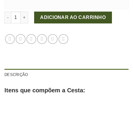
Cesta Perfeito Amor quantidade
ADICIONAR AO CARRINHO
DESCRIÇÃO
Itens que compõem a Cesta:
Arranjo de Rosas Importadas
Cesta de Vime
Colombianas
Pão
Brioche
Croissant
Purecake