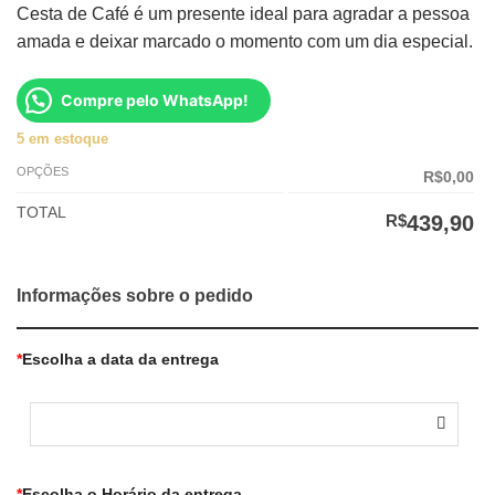
Cesta de Café é um presente ideal para agradar a pessoa
original
atual
amada e deixar marcado o momento com um dia especial.
era:
é:
R$489,90.
R$439,90.
Compre pelo WhatsApp!
5 em estoque
OPÇÕES
R$0,00
TOTAL
R$
439,90
Informações sobre o pedido
*
Escolha a data da entrega
*
Escolha o Horário da entrega