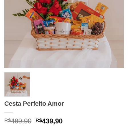
Cesta Perfeito Amor
O
O
489,90
439,90
R$
R$
preço
preço