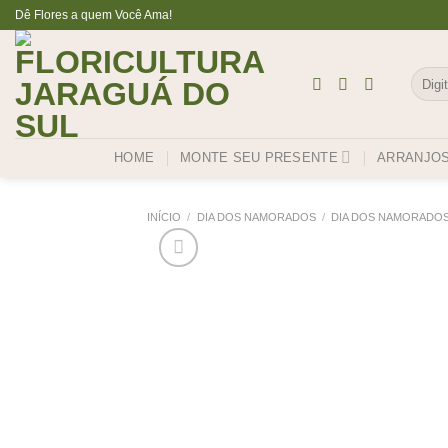
Skip
Dê Flores a quem Você Ama!
to
content
Pesqu
por:
HOME
MONTE SEU PRESENTE
ARRANJO
INÍCIO
/
DIA DOS NAMORADOS
/
DIA DOS NAMORADOS