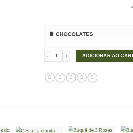
4
🍫 CHOCOLATES
Flor Essência quantidade
ADICIONAR AO CAR
+