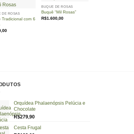
BUQUE DE ROSAS
ANIVERSÁRIO
Buquê “Mil Rosas”
Caixa Delícia
 DE ROSAS
R$
1.600,00
R$
300,00
 Tradicional com 6
s
0,00
ODUTOS
Orquídea Phalaenópsis Pelúcia e
Chocolate
R$
279,90
Cesta Frugal