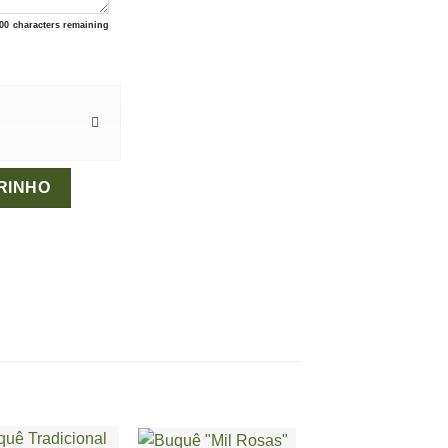
00
characters remaining
RINHO
+
+