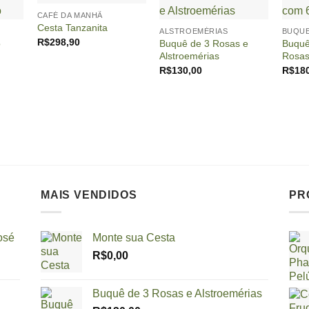
+
+
CAFÉ DA MANHÃ
Cesta Tanzanita
ALSTROEMÉRIAS
BUQUE
R$
298,90
o
Buquê de 3 Rosas e
Buquê
Alstroemérias
Rosa
R$
130,00
R$
18
MAIS VENDIDOS
PR
osé
Monte sua Cesta
R$
0,00
Buquê de 3 Rosas e Alstroemérias