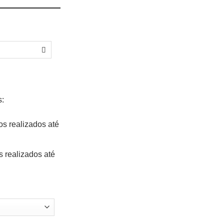
s:
os realizados até
s realizados até