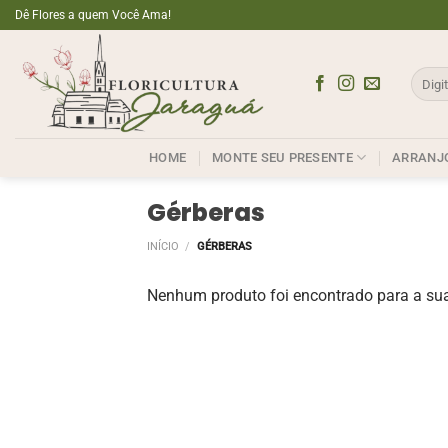
Skip
Dê Flores a quem Você Ama!
to
content
Pesqui
por:
HOME
MONTE SEU PRESENTE
ARRANJ
Gérberas
INÍCIO
/
GÉRBERAS
Nenhum produto foi encontrado para a sua