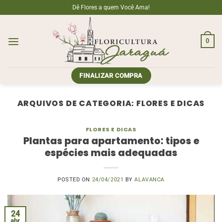
Skip
Dê Flores a quem Você Ama!
to
content
0
FINALIZAR COMPRA
ARQUIVOS DE CATEGORIA:
FLORES E DICAS
FLORES E DICAS
Plantas para apartamento: tipos e
espécies mais adequadas
POSTED ON
24/04/2021
BY
ALAVANCA
24
abr