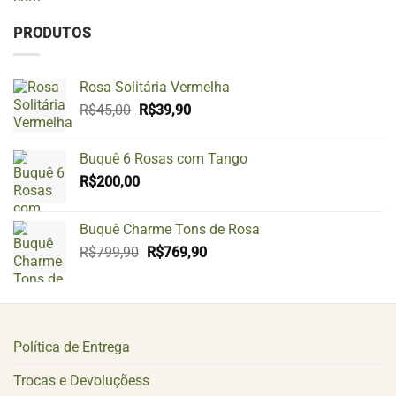
PRODUTOS
Rosa Solitária Vermelha
O
O
R$
45,00
R$
39,90
preço
preço
original
atual
Buquê 6 Rosas com Tango
era:
é:
R$
200,00
R$45,00.
R$39,90.
Buquê Charme Tons de Rosa
O
O
R$
799,90
R$
769,90
preço
preço
original
atual
era:
é:
R$799,90.
R$769,90.
Política de Entrega
Trocas e Devoluçõess