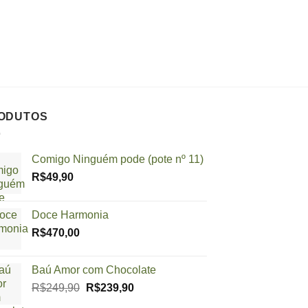
ODUTOS
Comigo Ninguém pode (pote nº 11)
R$
49,90
Doce Harmonia
R$
470,00
Baú Amor com Chocolate
O
O
R$
249,90
R$
239,90
preço
preço