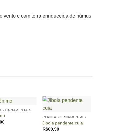
do vento e com terra enriquecida de húmus
+
+
AS ORNAMENTAIS
imo
PLANTAS ORNAMENTAIS
PLANTAS ORNAMENTA
,00
Cacto Mandacaru (p
Jiboia pendente cuia
nº 29)
R$
69,90
R$
249,90