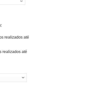
s:
os realizados até
s realizados até