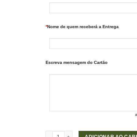
*
Nome de quem receberá a Entrega
Escreva mensagem do Cartão
4
Comigo Ninguém pode (pote nº 11) quantid
ADICIONAR AO CAR