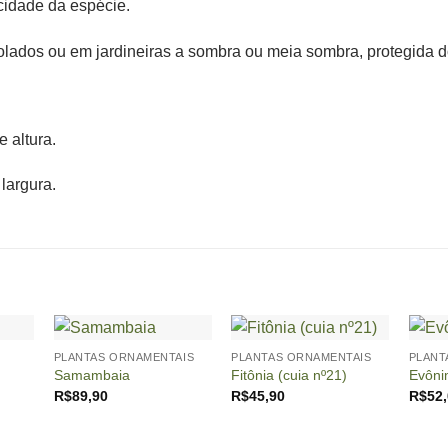
cidade da espécie.
solados ou em jardineiras a sombra ou meia sombra, protegida 
 altura.
largura.
+
+
+
PLANTAS ORNAMENTAIS
PLANTAS ORNAMENTAIS
PLANT
Samambaia
Fitônia (cuia nº21)
Evôn
R$
89,90
R$
45,90
R$
52