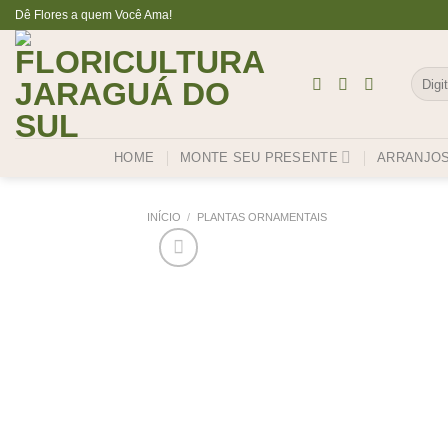
Skip
Dê Flores a quem Você Ama!
to
content
Pesqu
por:
HOME
MONTE SEU PRESENTE
ARRANJO
INÍCIO
/
PLANTAS ORNAMENTAIS