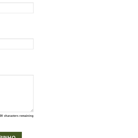
00
characters remaining
ade
RINHO