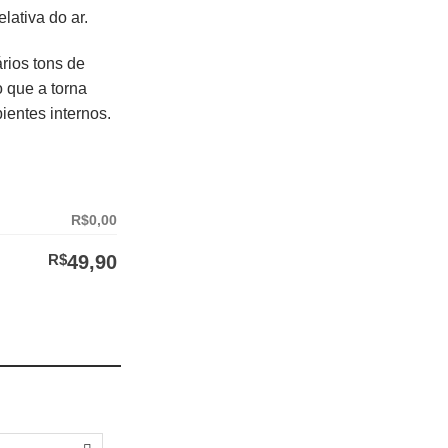
lativa do ar.
rios tons de
o que a torna
ientes internos.
R$0,00
R$
49,90