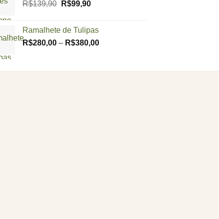
O
O
R$
139,90
R$
99,90
preço
preço
original
atual
Ramalhete de Tulipas
era:
é:
Price
R$
280,00
–
R$
380,00
R$139,90.
R$99,90.
range:
R$280,00
through
R$380,00