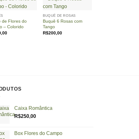
+
+
ÊS
BUQUÊ DE ROSAS
BUQUÊ DE ROSAS
 de Flores do
Buquê 6 Rosas com
Buquê Tradicional c
 – Colorido
Tango
Rosas
0,00
R$
200,00
R$
180,00
ODUTOS
Caixa Romântica
R$
250,00
Box Flores do Campo