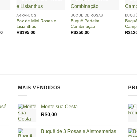
+
+
+
ARRANJOS
BUQUE DE ROSAS
BUQU
Box de Mini Rosas e
Buquê Perfeita
Buquê
Lisianthus
Combinação
Campo
O
90
R$
195,00
R$
250,00
R$
12
preço
atual
é:
0.
R$329,90.
MAIS VENDIDOS
PR
osé
Monte sua Cesta
R$
0,00
Buquê de 3 Rosas e Alstroemérias