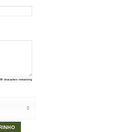
00
characters remaining
RINHO