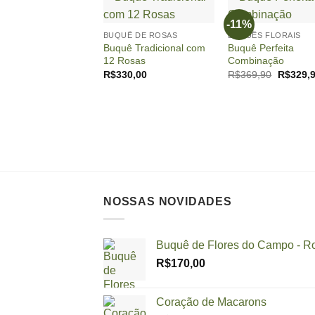
+
+
-11%
BUQUÊ DE ROSAS
BUQUÊS FLORAIS
Buquê Tradicional com
Buquê Perfeita
12 Rosas
Combinação
O
R$
330,00
R$
369,90
R$
329,
preço
original
era:
R$369,9
NOSSAS NOVIDADES
Buquê de Flores do Campo - R
R$
170,00
Coração de Macarons