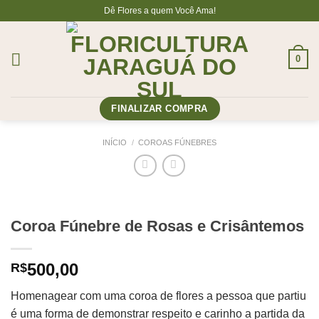
Skip
Dê Flores a quem Você Ama!
to
content
0
FINALIZAR COMPRA
INÍCIO
/
COROAS FÚNEBRES
Coroa Fúnebre de Rosas e Crisântemos
500,00
R$
Homenagear com uma coroa de flores a pessoa que partiu
é uma forma de demonstrar respeito e carinho a partida da