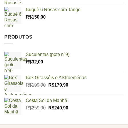
Buquê 6 Rosas com Tango
R$
150,00
PRODUTOS
Suculentas (pote nº9)
R$
32,00
Box Girassóis e Alstroemérias
O
O
R$
199,90
R$
179,90
preço
preço
original
atual
Cesta Sol da Manhã
era:
é:
O
O
R$
259,90
R$
249,90
R$199,90.
R$179,90.
preço
preço
original
atual
era:
é: