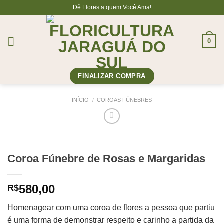
Skip
Dê Flores a quem Você Ama!
to
content
0
FINALIZAR COMPRA
INÍCIO
/
COROAS FÚNEBRES
Coroa Fúnebre de Rosas e Margaridas
580,00
R$
Homenagear com uma coroa de flores a pessoa que partiu
é uma forma de demonstrar respeito e carinho a partida da