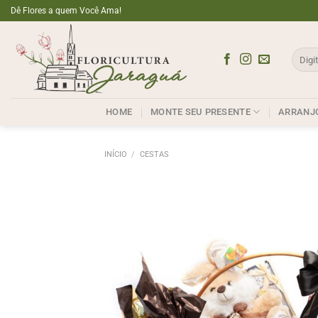
Skip
Dê Flores a quem Você Ama!
to
content
Pesqui
por:
HOME
MONTE SEU PRESENTE
ARRANJ
INÍCIO
/
CESTAS