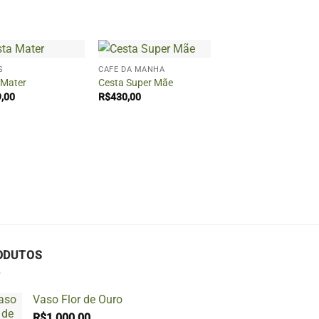
+
+
S
CAFÉ DA MANHÃ
ANIVERSÁRIO
 Mater
Cesta Super Mãe
Cesta Balloons
,00
R$
430,00
R$
230,00
ODUTOS
Vaso Flor de Ouro
R$
1.000,00