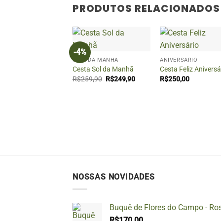
PRODUTOS RELACIONADOS
+
+
-4%
CAFÉ DA MANHÃ
ANIVERSÁRIO
Cesta Sol da Manhã
Cesta Feliz Aniversá
O
O
R$
259,90
R$
249,90
R$
250,00
preço
preço
original
atual
era:
é:
R$259,90.
R$249,90.
NOSSAS NOVIDADES
Buquê de Flores do Campo - Ro
R$
170,00