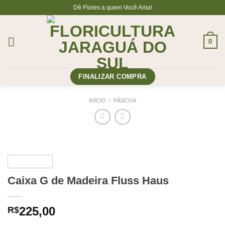
Skip
Dê Flores a quem Você Ama!
to
content
0
FINALIZAR COMPRA
INÍCIO
/
PÁSCOA
Caixa G de Madeira Fluss Haus
225,00
R$