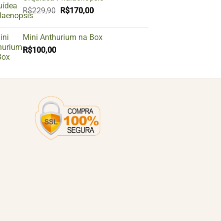
O
O
R$
229,90
R$
170,00
preço
preço
original
atual
Mini Anthurium na Box
era:
é:
R$
100,00
R$229,90.
R$170,00.