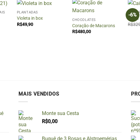
+
+
+
AIS
PLANTADAS
ANIVE
-6%
Violeta in box
Caixa 
CHOCOLATES
R$
49,90
R$
329
Coração de Macarons
R$
480,00
MAIS VENDIDOS
PR
sé
Monte sua Cesta
R$
0,00
Buquê de 3 Rosas e Alstroemérias