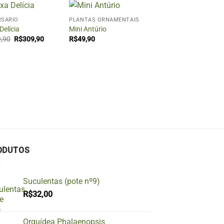
+
RSÁRIO
PLANTAS ORNAMENTAIS
Delícia
Mini Antúrio
O
O
,90
R$
309,90
R$
49,90
preço
preço
original
atual
era:
é:
R$329,90.
R$309,90.
ODUTOS
Suculentas (pote nº9)
R$
32,00
Orquídea Phalaenopsis