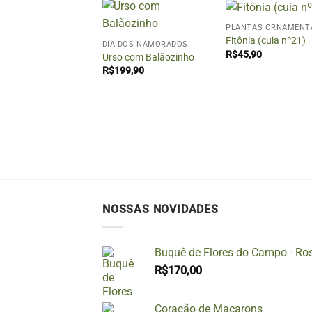
+
+
PLANTAS ORNAMENT
Fitônia (cuia nº21)
E DE ROSAS
DIA DOS NAMORADOS
R$
45,90
ê Color 20 Rosas
Urso com Balãozinho
90,00
R$
199,90
NOSSAS NOVIDADES
Buquê de Flores do Campo - Ro
R$
170,00
Coração de Macarons