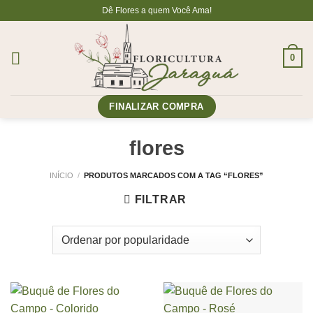
Skip
Dê Flores a quem Você Ama!
to
content
0
FINALIZAR COMPRA
flores
INÍCIO
/
PRODUTOS MARCADOS COM A TAG “FLORES”
FILTRAR