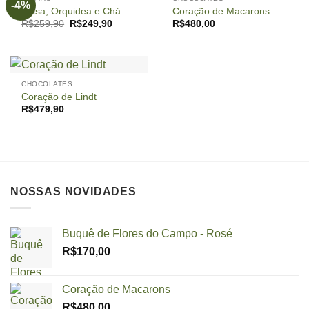
-4%
Bolsa, Orquidea e Chá
Coração de Macarons
O
O
R$
259,90
R$
249,90
R$
480,00
preço
preço
original
atual
era:
é:
R$259,90.
R$249,90.
CHOCOLATES
Coração de Lindt
R$
479,90
NOSSAS NOVIDADES
Buquê de Flores do Campo - Rosé
R$
170,00
Coração de Macarons
R$
480,00