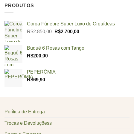
PRODUTOS
Coroa Fúnebre Super Luxo de Orquídeas
O
O
R$
2.850,00
R$
2.700,00
preço
preço
original
atual
Buquê 6 Rosas com Tango
era:
é:
R$
200,00
R$2.850,00.
R$2.700,00.
PEPERÔMIA
R$
69,90
Política de Entrega
Trocas e Devoluçõess