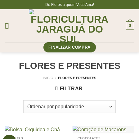
Skip
Dê Flores a quem Você Ama!
to
content
0
FINALIZAR COMPRA
FLORES E PRESENTES
INÍCIO
/
FLORES E PRESENTES
FILTRAR
CESTAS
CHOCOLATES