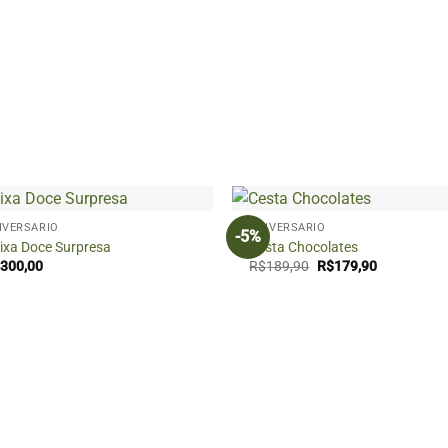
+
IVERSÁRIO
ANIVERSÁRIO
-5%
ixa Doce Surpresa
Cesta Chocolates
O
O
300,00
R$
189,90
R$
179,90
preço
preço
original
atual
era:
é:
R$189,90.
R$179,90.