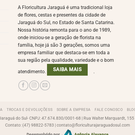
A Floricultura Jaraguá é uma tradicional loja
de flores, cestas e presentes da cidade de
Jaraguá do Sul, no Estado de Santa Catarina.
Nossa história remonta para o ano de 1989,
onde iniciou-se a geração de florista na
família, hoje já são 3 gerações, somos uma
empresa familiar que destaca-se em toda a
sua região pela qualidade, variedade e o bom
SAIBA MAIS
atendimento.
.
GA
TROCAS E DEVOLUÇÕESS
SOBRE A EMPRESA
FALE CONOSCO
BLO
 Jaraguá do Sul- CNPJ: 47.674.830/0001-68 | Rua Walter Marquardt, 155 -
Contato: (47) 98822-5783 | contato@floriculturajaraguadosul.com
Desenvolvido por
Agência Alavanca