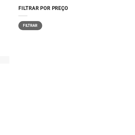
FILTRAR POR PREÇO
Preço
Preço
FILTRAR
mínimo
máximo