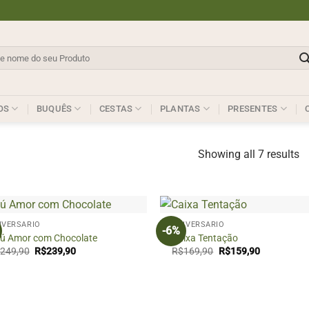
sar
OS
BUQUÊS
CESTAS
PLANTAS
PRESENTES
Showing all 7 results
+
IVERSÁRIO
ANIVERSÁRIO
-6%
ú Amor com Chocolate
Caixa Tentação
O
O
O
O
249,90
R$
239,90
R$
169,90
R$
159,90
preço
preço
preço
preço
original
atual
original
atual
era:
é:
era:
é:
R$249,90.
R$239,90.
R$169,90.
R$159,90.