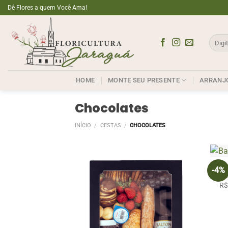
Skip
Dê Flores a quem Você Ama!
to
content
Pesqui
por:
HOME
MONTE SEU PRESENTE
ARRANJ
Chocolates
INÍCIO
/
CESTAS
/
CHOCOLATES
+
AN
-4%
Ba
R$