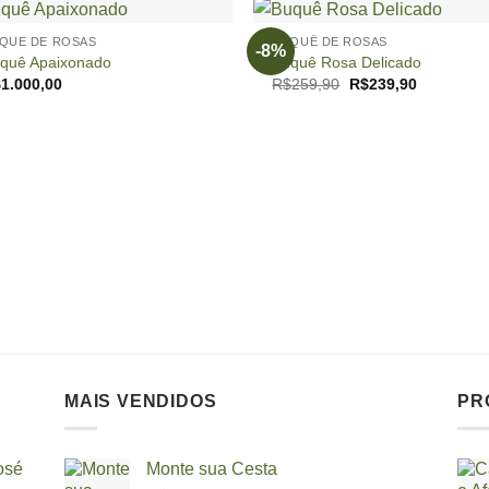
+
QUE DE ROSAS
BUQUÊ DE ROSAS
-8%
quê Apaixonado
Buquê Rosa Delicado
O
O
$
1.000,00
R$
259,90
R$
239,90
preço
preço
original
atual
era:
é:
R$259,90.
R$239,90.
MAIS VENDIDOS
PR
osé
Monte sua Cesta