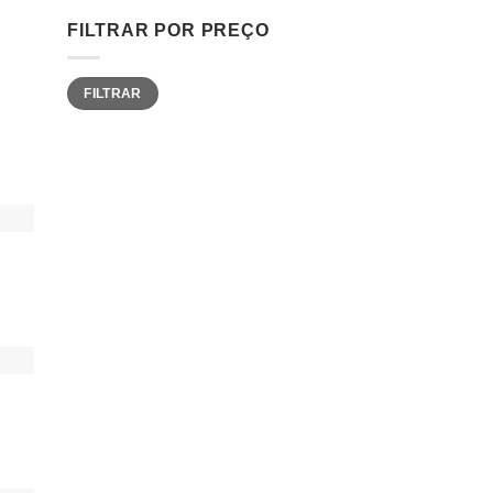
FILTRAR POR PREÇO
Preço
Preço
FILTRAR
mínimo
máximo