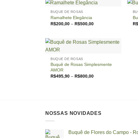
+
+
BUQUE DE ROSAS
BU
Ramalhete Elegância
Bu
Price
R$
200,00
–
R$
500,00
R
range:
R$200,00
through
R$500,00
+
BUQUE DE ROSAS
Buquê de Rosas Simplesmente
AMOR
Price
R$
495,90
–
R$
800,00
range:
R$495,90
through
R$800,00
NOSSAS NOVIDADES
Buquê de Flores do Campo - R