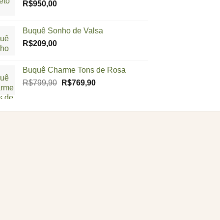
R$
950,00
Buquê Sonho de Valsa
R$
209,00
Buquê Charme Tons de Rosa
O
O
R$
799,90
R$
769,90
preço
preço
original
atual
era:
é:
R$799,90.
R$769,90.