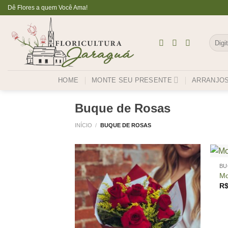
Skip
Dê Flores a quem Você Ama!
to
content
Pesqu
por:
HOME
MONTE SEU PRESENTE
ARRANJO
Buque de Rosas
INÍCIO
/
BUQUE DE ROSAS
+
BU
Mo
R