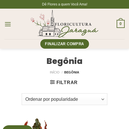
Skip
Dê Flores a quem Você Ama!
to
content
0
FINALIZAR COMPRA
Begônia
INÍCIO
/
BEGÔNIA
FILTRAR